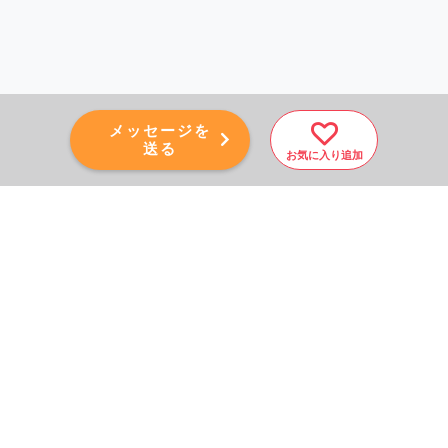
メッセージを
送る
お気に入り追加
PAGE TOP
秘密厳守！かんたん３０
秒！