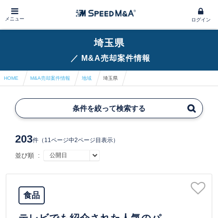
メニュー
ログイン
埼玉県
／
M&A売却案件情報
HOME
M&A売却案件情報
地域
埼玉県
条件を絞って検索する
203
件
（11ページ中2ページ目表示）
並び順 :
食品