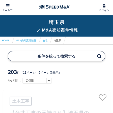
メニュー
ログイン
埼玉県
／
M&A売却案件情報
HOME
M&A売却案件情報
地域
埼玉県
条件を絞って検索する
203
件
（11ページ中5ページ目表示）
並び順 :
土木工事