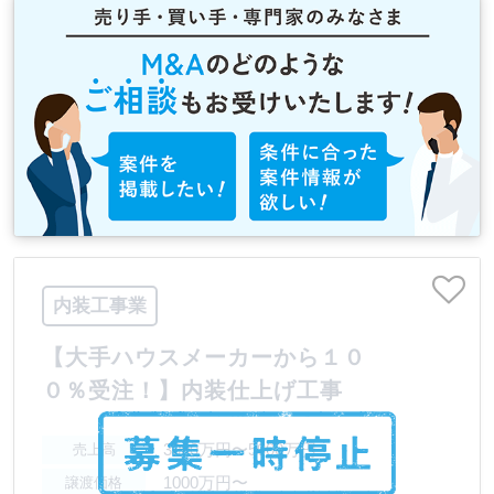
内装工事業
【大手ハウスメーカーから１０
０％受注！】内装仕上げ工事
3000万円〜5000万円
売上高
1000万円〜
譲渡価格