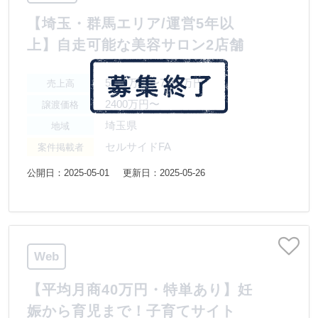
【埼玉・群馬エリア/運営5年以
上】自走可能な美容サロン2店舗
5000万円〜7500万円
売上高
2400万円〜
譲渡価格
埼玉県
地域
セルサイドFA
案件掲載者
公開日：2025-05-01
更新日：2025-05-26
Web
【平均月商40万円・特単あり】妊
娠から育児まで！子育てサイト