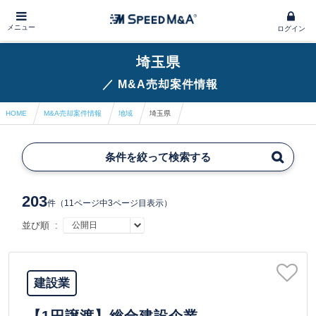
メニュー
ログイン
埼玉県
／
M&A売却案件情報
HOME
M&A売却案件情報
地域
埼玉県
条件を絞って検索する
203
件
（11ページ中3ページ目表示）
並び順 :
建設業