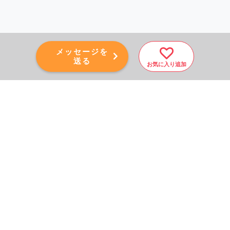
メッセージを
送る
お気に入り追加
PAGE TOP
秘密厳守！かんたん３０
秒！
フォームから問い合わせる