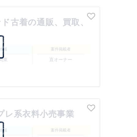
ンド古着の通販、買取、
地域
案件掲載者
関東
直オーナー
プレ系衣料小売事業
地域
案件掲載者