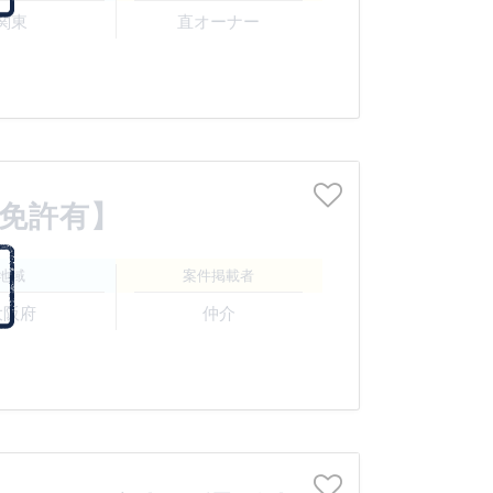
関東
直オーナー
販免許有】
地域
案件掲載者
大阪府
仲介