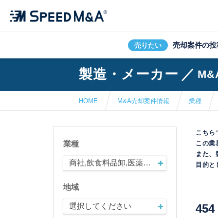
売却案件の投
売りたい
製造・メーカー
／
M
HOME
M&A売却案件情報
業種
こちら
業種
この業
また、
商社,飲食料品卸,医薬品卸,電子機器卸,鉄鋼卸,機械器具卸,産業機械器具卸,アパレル卸,雑貨卸,化粧品・健康食品卸,家具・什器インテリア卸,その他卸売
目的と
地域
454
選択してください