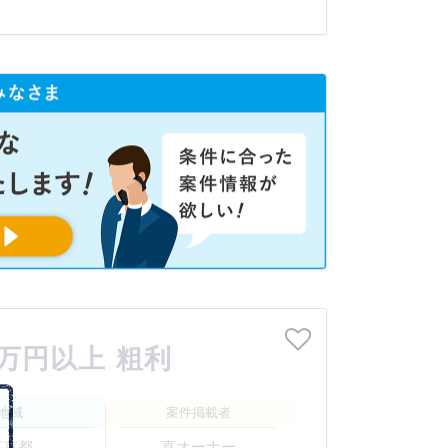
0万円以上 粗利
地域
案件掲載者
東京都
直オーナー