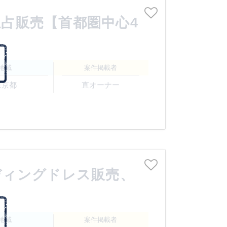
占販売【首都圏中心4
地域
案件掲載者
東京都
直オーナー
ディングドレス販売、
地域
案件掲載者