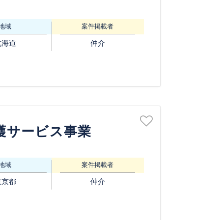
地域
案件掲載者
北海道
仲介
護サービス事業
地域
案件掲載者
東京都
仲介