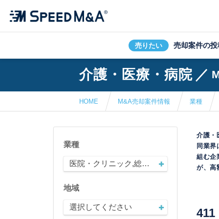
売却案件の投
売りたい
介護・医療・病院
／
HOME
M&A売却案件情報
業種
介護・
業種
同業界
組む企
医院・クリニック,総合病院,歯科,調剤薬局,デイサービス,老人ホーム,グループホーム,サービス付高齢者住宅,訪問系サービス（看護・介護）,居宅支援事業所,福祉用具レンタル・販売,放課後等デイサービス,就労支援,その他医療・介護・福祉
が、高
地域
選択してください
411