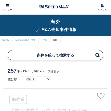
メニュー
ログイン
海外
／
M&A売却案件情報
HOME
M&A売却案件情報
地域
海外
条件を絞って検索する
257
件
（13ページ中12ページ目表示）
並び順 :
卸売業