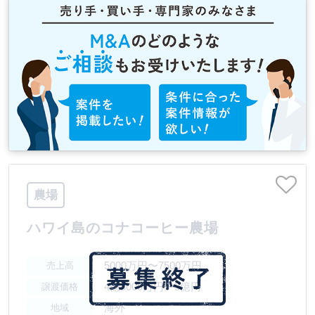
農場
ハワイ島のコナコーヒー農場
5000万円〜7500万円
売上高
4億8000万円〜5億円
譲渡価格
海外
地域