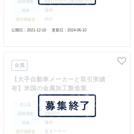
5000万円〜1億2000万円
譲渡価格
海外
地域
仲介
案件掲載者
公開日：2021-12-10
更新日：2024-06-10
金属
【大手自動車メーカーと取引実績
有】米国の金属加工製造業
2億5000万円〜5億円
売上高
2億円〜
譲渡価格
海外
地域
直オーナー
案件掲載者