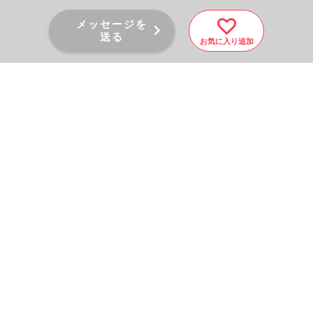
メッセージを
送る
お気に入り追加
PAGE TOP
秘密厳守！かんたん３０
秒！
フォームから問い合わせる