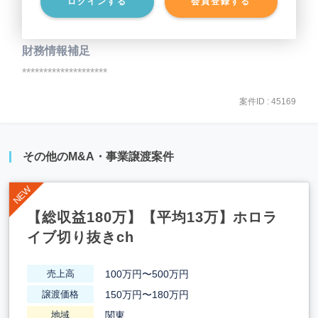
ログインする
会員登録する
事業負債
********************
財務情報補足
********************
案件ID : 45169
その他のM&A・事業譲渡案件
【総収益180万】【平均13万】ホロラ
イブ切り抜きch
100万円〜500万円
売上高
150万円〜180万円
譲渡価格
関東
地域