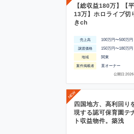
【総収益180万】【
13万】ホロライブ切
きch
100万円〜500万円
売上高
150万円〜180万円
譲渡価格
関東
地域
直オーナー
案件掲載者
公開日:2026-
四国地方、高利回り
現する認可保育園テ
ト収益物件。築浅