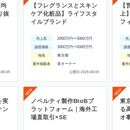
平均
【フレグランスとスキン
【営
り抜
ケア化粧品】ライフスタ
上
イルブランド
フ
2000万円〜3000万円
売上高
売
3000万円〜5000万円
譲渡価格
譲
東京都
地域
直オーナー
案件掲載者
案件
08-05
公開日:2026-08-05
を実
ノベルティ製作BtoBプ
東
ナン
ラットフォーム｜海外工
る
場直取引×SE
オ