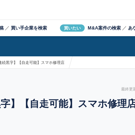
稿
／
買い手企業を検索
M&A案件の検索
／
あ
買いたい
弱連続黒字】【自走可能】スマホ修理店
最終更新日
黒字】【自走可能】スマホ修理