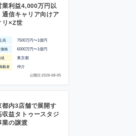
業利益4,000万円以
】通信キャリア向けア
ィリ×Z世
7500万円〜1億円
上高
6000万円〜1億円
渡価格
東京都
地域
仲介
掲載者
公開日:2026-08-05
京都内3店舗で展開す
高収益タトゥースタジ
事業の譲渡