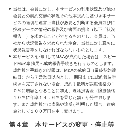
当社は、会員に対し、本サービスの利用状況及び他の
会員との契約交渉の状況その他本規約に基づき本サー
ビスの適切な運営上当社が必要と判断する会員並びに
投稿データの情報の報告及び書面の提出（以下「状況
報告」）を求めることができるものとし、会員は、当
社から状況報告を求められた場合、当社に対し直ちに
状況報告等をしなければならないものとします。
本サービスを利用してM&Aが成約した場合は、スピー
ドM&A事務局へ成約報告手続きを行うものとします。
成約報告手続きの期限は、M&Aの成約日（最終契約締
結日）から７営業日以内とし、 期限までに成約報告手
続きを完了されない場合、成約手数料が譲渡価格の１
０％に増額となることに加え、遅延損害金（譲渡価格
１０％に年率１４．６％を乗じた額）が発生致しま
す。また成約報告に虚偽や違反が判明した場合、違約
金として１００万円を申し受けます。
第４章 本サービスの変更・停止等