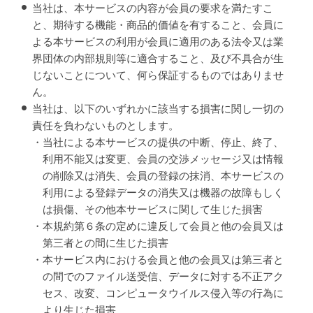
当社は、本サービスの内容が会員の要求を満たすこ
と、期待する機能・商品的価値を有すること、会員に
よる本サービスの利用が会員に適用のある法令又は業
界団体の内部規則等に適合すること、及び不具合が生
じないことについて、何ら保証するものではありませ
ん。
当社は、以下のいずれかに該当する損害に関し一切の
責任を負わないものとします。
・当社による本サービスの提供の中断、停止、終了、
利用不能又は変更、会員の交渉メッセージ又は情報
の削除又は消失、会員の登録の抹消、本サービスの
利用による登録データの消失又は機器の故障もしく
は損傷、その他本サービスに関して生じた損害
・本規約第６条の定めに違反して会員と他の会員又は
第三者との間に生じた損害
・本サービス内における会員と他の会員又は第三者と
の間でのファイル送受信、データに対する不正アク
セス、改変、コンピュータウイルス侵入等の行為に
より生じた損害