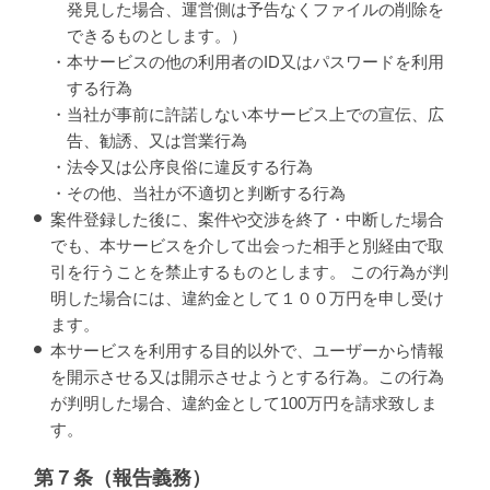
発見した場合、運営側は予告なくファイルの削除を
できるものとします。）
・本サービスの他の利用者のID又はパスワードを利用
する行為
・当社が事前に許諾しない本サービス上での宣伝、広
告、勧誘、又は営業行為
・法令又は公序良俗に違反する行為
・その他、当社が不適切と判断する行為
案件登録した後に、案件や交渉を終了・中断した場合
でも、本サービスを介して出会った相手と別経由で取
引を行うことを禁止するものとします。 この行為が判
明した場合には、違約金として１００万円を申し受け
ます。
本サービスを利用する目的以外で、ユーザーから情報
を開示させる又は開示させようとする行為。この行為
が判明した場合、違約金として100万円を請求致しま
す。
第７条（報告義務）