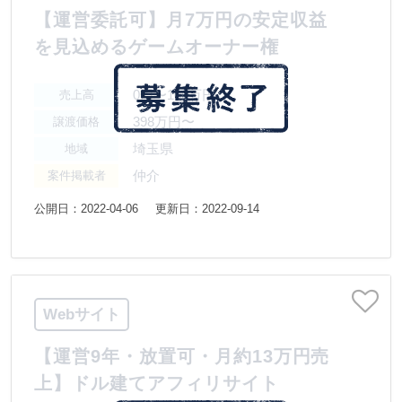
【運営委託可】月7万円の安定収益
を見込めるゲームオーナー権
0円〜100万円
売上高
398万円〜
譲渡価格
埼玉県
地域
仲介
案件掲載者
公開日：2022-04-06
更新日：2022-09-14
Webサイト
【運営9年・放置可・月約13万円売
上】ドル建てアフィリサイト