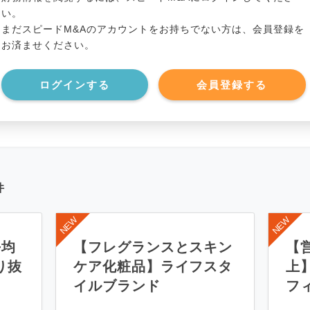
い。
まだスピードM&Aのアカウントをお持ちでない方は、会員登録を
*******************
事業負債
*****
お済ませください。
*******************
ログインする
会員登録する
件
平均
【フレグランスとスキン
【営
り抜
ケア化粧品】ライフスタ
上
イルブランド
フ