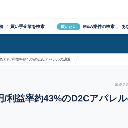
稿
／
買い手企業を検索
M&A案件の検索
／
あ
買いたい
545万円/利益率約43%のD2Cアパレルの譲渡
最終更新日
万円/利益率約43%のD2Cアパレ