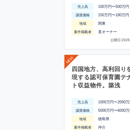
100万円〜500万円
売上高
150万円〜180万円
譲渡価格
関東
地域
直オーナー
案件掲載者
公開日:2026-
四国地方、高利回り
現する認可保育園テ
ト収益物件。築浅
1000万円〜2000
売上高
5000万円〜6000
譲渡価格
徳島県
地域
仲介
案件掲載者