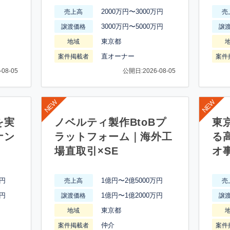
2000万円〜3000万円
売上高
売
3000万円〜5000万円
譲渡価格
譲
東京都
地域
直オーナー
案件掲載者
案件
08-05
公開日:2026-08-05
を実
ノベルティ製作BtoBプ
東
ナン
ラットフォーム｜海外工
る
場直取引×SE
オ
万円
1億円〜2億5000万円
売上高
売
万円
1億円〜1億2000万円
譲渡価格
譲
東京都
地域
仲介
案件掲載者
案件