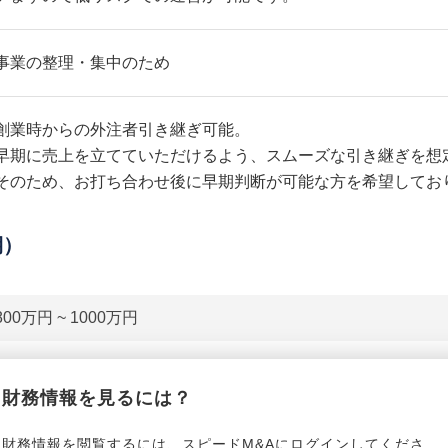
事業の整理・集中のため
創業時からの外注者引き継ぎ可能。
早期に売上を立てていただけるよう、スムーズな引き継ぎを想
そのため、お打ち合わせ後に早期判断が可能な方を希望してお
期）
800万円 ~ 1000万円
貸借対照表（B/S）
財務情報を見るには？
*******************
事業資産
*****
財務情報を閲覧するには、スピードM&Aにログインしてくださ