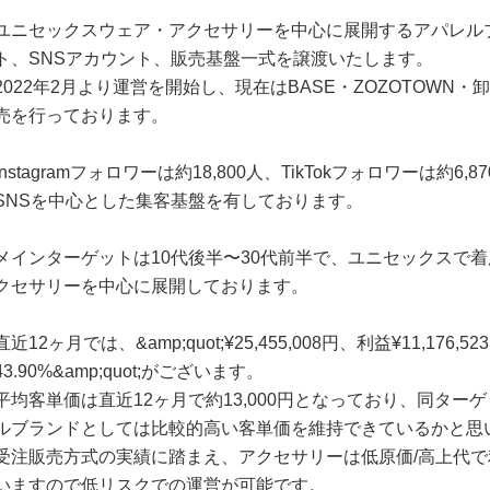
ユニセックスウェア・アクセサリーを中心に展開するアパレル
ト、SNSアカウント、販売基盤一式を譲渡いたします。
2022年2月より運営を開始し、現在はBASE・ZOZOTOWN
売を行っております。
Instagramフォロワーは約18,800人、TikTokフォロワーは約6
SNSを中心とした集客基盤を有しております。
メインターゲットは10代後半〜30代前半で、ユニセックスで
クセサリーを中心に展開しております。
直近12ヶ月では、&amp;quot;¥25,455,008円、利益¥11,176,
43.90%&amp;quot;がございます。
平均客単価は直近12ヶ月で約13,000円となっており、同ター
ルブランドとしては比較的高い客単価を維持できているかと思
受注販売方式の実績に踏まえ、アクセサリーは低原価/高上代で
いますので低リスクでの運営が可能です。