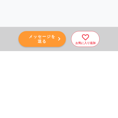
メッセージを
送る
お気に入り追加
PAGE TOP
秘密厳守！かんたん３０
秒！