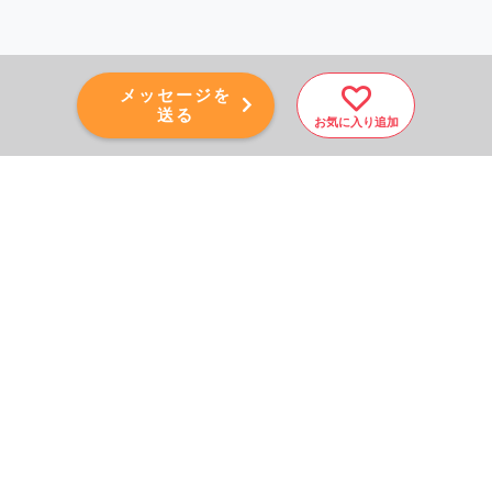
メッセージを
送る
お気に入り追加
PAGE TOP
秘密厳守！かんたん３０
秒！
フォームから問い合わせる