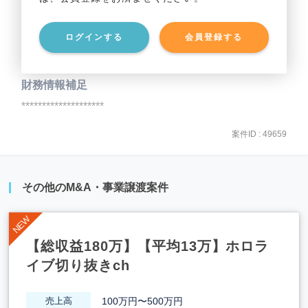
事業資産
********************
ログインする
会員登録する
事業負債
********************
財務情報補足
********************
案件ID : 49659
その他のM&A・事業譲渡案件
【総収益180万】【平均13万】ホロラ
イブ切り抜きch
100万円〜500万円
売上高