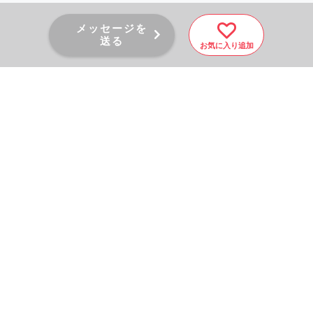
メッセージを
送る
お気に入り追加
PAGE TOP
秘密厳守！かんたん３０
秒！
フォームから問い合わせる