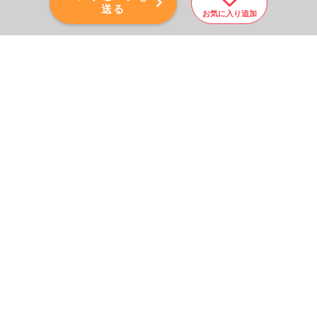
送る
お気に入り追加
PAGE TOP
秘密厳守！かんたん３０
秒！
フォームから問い合わせる
会社を売りたい