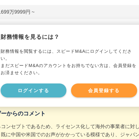
1699万9999円 ~
貸借対照表（B/S）
財務情報を見るには？
*******************
事業資産
*****
財務情報を閲覧するには、スピードM&Aにログインしてくださ
い。
まだスピードM&Aのアカウントをお持ちでない方は、会員登録を
*******************
事業負債
*****
お済ませください。
*******************
ログインする
会員登録する
ザーからのコメント
るコンセプトであるため、ライセンス化して海外の事業者に対
。既に中国や米国でのお声がかかっている模様であり、ジャパ