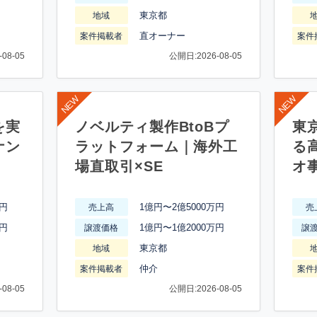
東京都
地域
直オーナー
案件掲載者
案件
08-05
公開日:2026-08-05
を実
ノベルティ製作BtoBプ
東
ナン
ラットフォーム｜海外工
る
場直取引×SE
オ
万円
1億円〜2億5000万円
売上高
売
万円
1億円〜1億2000万円
譲渡価格
譲
東京都
地域
仲介
案件掲載者
案件
08-05
公開日:2026-08-05