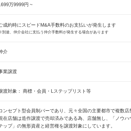
1699万9999円 ~
ご成約時にスピードM&A手数料のお支払いが発生します
※別途、仲介会社に支払う仲介手数料が発生する場合があります
仲介
事業譲渡
譲渡対象： 商標・会員・Lステップリスト等
コンセプト型会員制バーであり、元々全国の主要都市で複数店
現在店舗は造作譲渡で売却済みである為、店舗無し、「ノウハ
テップ」の無形資産と経営権を譲渡対象にしています。