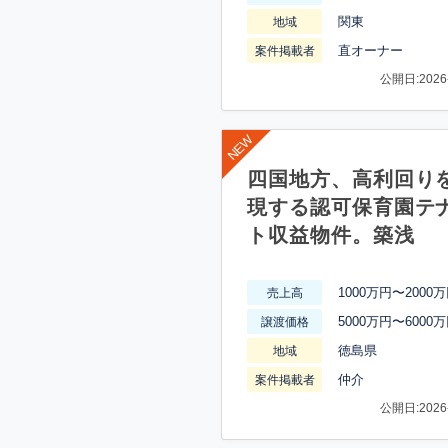
関東
地域
直オーナー
案件掲載者
公開日:2026-
四国地方、高利回り
現する認可保育園テ
ト収益物件。築浅
1000万円〜2000
売上高
5000万円〜6000
譲渡価格
徳島県
地域
仲介
案件掲載者
公開日:2026-