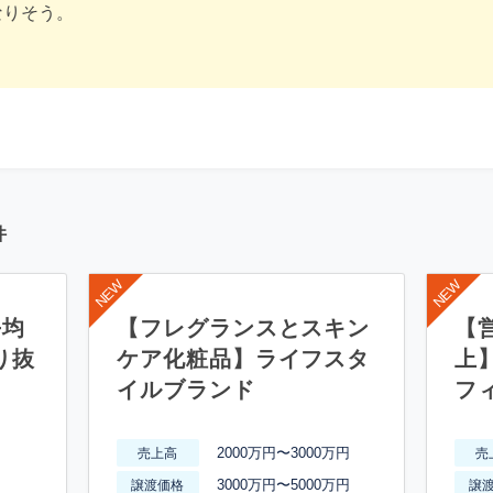
なりそう。
件
平均
【フレグランスとスキン
【営
り抜
ケア化粧品】ライフスタ
上
イルブランド
フ
2000万円〜3000万円
売上高
売
3000万円〜5000万円
譲渡価格
譲