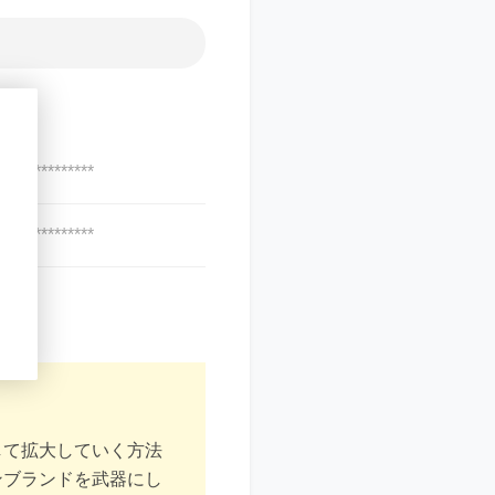
***************
***************
して拡大していく方法
ンブランドを武器にし