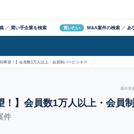
稿
／
買い手企業を検索
M&A案件の検索
／
あ
買いたい
売却希望！】会員数1万人以上・会員制バービジネス
最終更新日
望！】会員数1万人以上・会員
案件