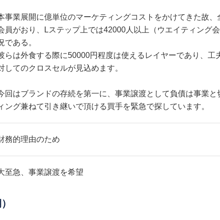
本事業展開に億単位のマーケティングコストをかけてきた故、全国
会員がおり、Lステップ上では42000人以上（ウエイティング
況である。
彼らは外食する際に50000円程度は使えるレイヤーであり、工
対してのクロスセルが見込めます。
今回はブランドの存続を第一に、事業譲渡として負債は事業と
ィング兼ねて引き継いで頂ける買手を緊急で探しています。
財務的理由のため
大至急、事業譲渡を希望
期）