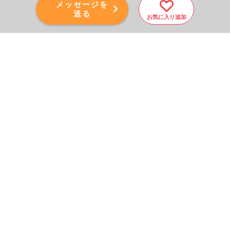
メッセージを
送る
お気に入り追加
PAGE TOP
秘密厳守！かんたん３０
秒！
フォームから問い合わせる
会社を売りたい