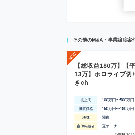
その他のM&A・事業譲渡案
【総収益180万】【
13万】ホロライブ切
きch
100万円〜500万円
売上高
150万円〜180万円
譲渡価格
関東
地域
直オーナー
案件掲載者
公開日:2026-