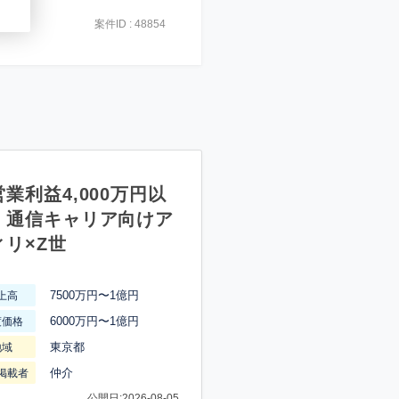
案件ID : 48854
業利益4,000万円以
】通信キャリア向けア
ィリ×Z世
7500万円〜1億円
上高
6000万円〜1億円
渡価格
東京都
地域
仲介
掲載者
公開日:2026-08-05