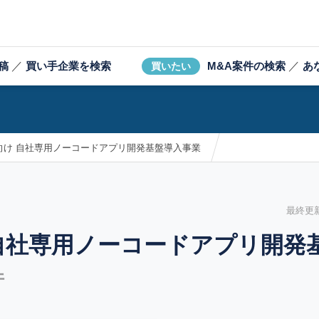
稿
／
買い手企業を検索
M&A案件の検索
／
あ
買いたい
向け 自社専用ノーコードアプリ開発基盤導入事業
最終更新日
自社専用ノーコードアプリ開発
件