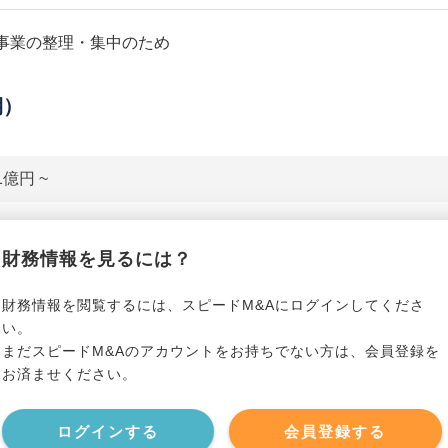
事業の整理・集中のため
期）
1億円 ~
貸借対照表（B/S）
財務情報を見るには？
*******************
事業資産
*****
財務情報を閲覧するには、スピードM&Aにログインしてくださ
い。
まだスピードM&Aのアカウントをお持ちでない方は、会員登録を
*******************
事業負債
*****
お済ませください。
*******************
ログインする
会員登録する