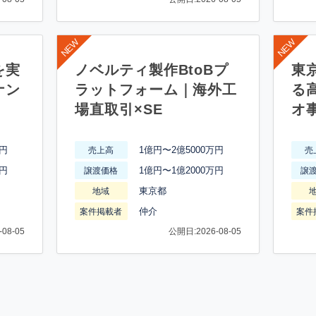
を実
ノベルティ製作BtoBプ
東
ナン
ラットフォーム｜海外工
る
場直取引×SE
オ
万円
1億円〜2億5000万円
売上高
売
万円
1億円〜1億2000万円
譲渡価格
譲
東京都
地域
仲介
案件掲載者
案件
08-05
公開日:2026-08-05