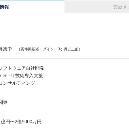
交渉メ
情報
募集中
（案件掲載者ログイン：3ヶ月以上前）
ソフトウェア自社開発
SIer・IT技術導入支援
コンサルティング
関東
1億円〜2億5000万円