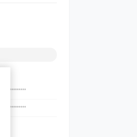
***************
***************