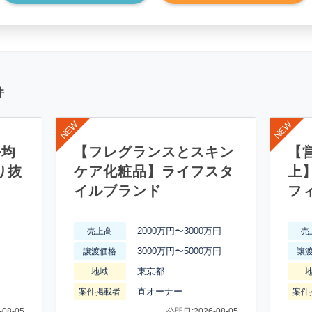
件
平均
【フレグランスとスキン
【営
り抜
ケア化粧品】ライフスタ
上
イルブランド
フ
2000万円〜3000万円
売上高
売
3000万円〜5000万円
譲渡価格
譲
東京都
地域
直オーナー
案件掲載者
案件
08-05
公開日:2026-08-05