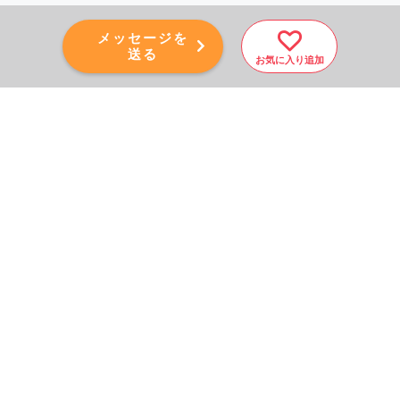
メッセージを
送る
お気に入り追加
PAGE TOP
秘密厳守！かんたん３０
秒！
フォームから問い合わせる