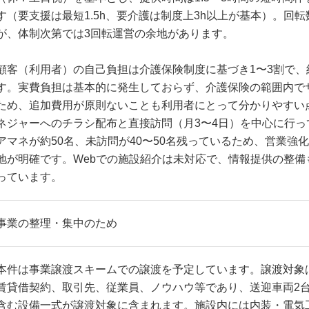
す（要支援は最短1.5h、要介護は制度上3h以上が基本）。回
が、体制次第では3回転運営の余地があります。
顧客（利用者）の自己負担は介護保険制度に基づき1〜3割で、約
す。実費負担は基本的に発生しておらず、介護保険の範囲内で
ため、追加費用が原則ないことも利用者にとって分かりやすい
ネジャーへのチラシ配布と直接訪問（月3〜4日）を中心に行っ
アマネが約50名、未訪問が40〜50名残っているため、営業強
地が明確です。Webでの施設紹介は未対応で、情報提供の整備
っています。
事業の整理・集中のため
本件は事業譲渡スキームでの譲渡を予定しています。譲渡対象
賃貸借契約、取引先、従業員、ノウハウ等であり、送迎車両2
含む設備一式が譲渡対象に含まれます。施設内には内装・電気