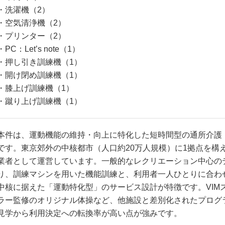
・洗濯機（2）
・空気清浄機（2）
・プリンター（2）
・PC：Let’s note（1）
・押し引き訓練機（1）
・開け閉め訓練機（1）
・膝上げ訓練機（1）
・蹴り上げ訓練機（1）
本件は、運動機能の維持・向上に特化した短時間型の通所介護
です。東京郊外の中核都市（人口約20万人規模）に1拠点を構
業者として運営しています。一般的なレクリエーション中心の
り、訓練マシンを用いた機能訓練と、利用者一人ひとりに合わ
中核に据えた「運動特化型」のサービス設計が特徴です。VIM
ラー監修のオリジナル体操など、他施設と差別化されたプログ
見学から利用決定への転換率が高い点が強みです。