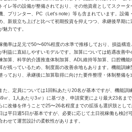
トイレ等の設備が整備されており、その他資産としてスクータ
機、プリンター、PC（Let’s note）等も含まれています。設
め、新規立ち上げと比べて初期投資を抑えつつ、承継後早期に
が魅力です。
稼働率は足元で50〜60%程度の水準で推移しており、損益構
が利益に直結しやすいモデルです。加算については処遇改善中
練加算、科学的介護推進体制加算、ADL維持等加算、口腔機能
算が残っているため、制度面の改善余地もあります。機能訓練
整っており、承継後に加算取得に向けた要件整理・体制整備を
また、定員については1回転あたり20名が基本ですが、機能訓
69㎡、1人あたり3㎡）に基づき、申請変更により最大23名ま
らに改修を伴うことで25〜26名程度までの拡張も選択肢とし
日は平日週5日が基本ですが、必要に応じて土日祝稼働も検討
合わせて運営設計の柔軟性があります。