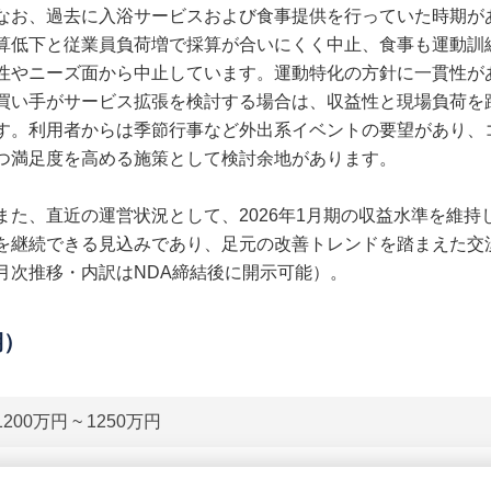
なお、過去に入浴サービスおよび食事提供を行っていた時期が
算低下と従業員負荷増で採算が合いにくく中止、食事も運動訓
性やニーズ面から中止しています。運動特化の方針に一貫性が
買い手がサービス拡張を検討する場合は、収益性と現場負荷を
す。利用者からは季節行事など外出系イベントの要望があり、
つ満足度を高める施策として検討余地があります。
また、直近の運営状況として、2026年1月期の収益水準を維持
を継続できる見込みであり、足元の改善トレンドを踏まえた交
月次推移・内訳はNDA締結後に開示可能）。
期）
1200万円 ~ 1250万円
貸借対照表（B/S）