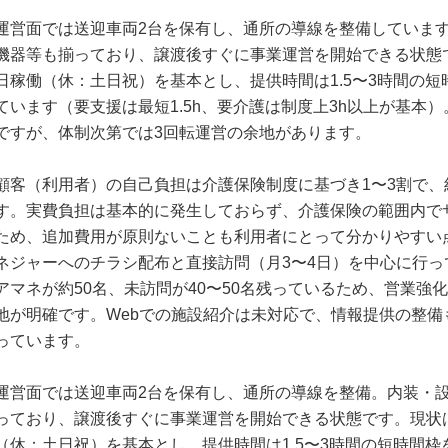
運営面では送迎車両2台を保有し、通所の導線を整備していま
機器等も揃っており、譲渡後すぐに事業運営を開始できる状態
日稼働（休：土日祝）を基本とし、提供時間は1.5〜3時間の
ています（要支援は最短1.5h、要介護は制度上3h以上が基本
ですが、体制次第では3回転運営の余地があります。
顧客（利用者）の自己負担は介護保険制度に基づき1〜3割で、約
す。実費負担は基本的に発生しておらず、介護保険の範囲内で
ため、追加費用が原則ないことも利用者にとって分かりやすい
ネジャーへのチラシ配布と直接訪問（月3〜4日）を中心に行っ
アマネが約50名、未訪問が40〜50名残っているため、営業強
地が明確です。Webでの施設紹介は未対応で、情報提供の整備
っています。
運営面では送迎車両2台を保有し、通所の導線を整備。内装・
っており、譲渡後すぐに事業運営を開始できる状態です。現状
（休：土日祝）を基本とし、提供時間は1.5〜3時間の短時間