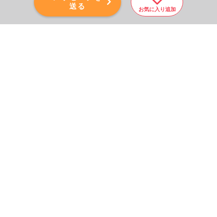
送る
お気に入り追加
PAGE TOP
秘密厳守！かんたん３０
秒！
フォームから問い合わせる
会社を売りたい