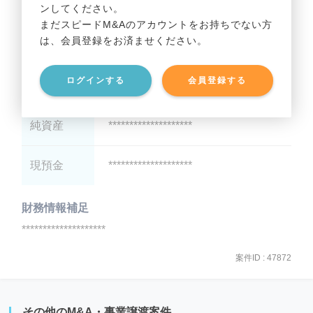
ンしてください。
貸借対照表（B/S）
まだスピードM&Aのアカウントをお持ちでない方
は、会員登録をお済ませください。
総資産
********************
ログインする
会員登録する
有利子負債
********************
純資産
********************
現預金
********************
財務情報補足
********************
案件ID : 47872
その他のM&A・事業譲渡案件