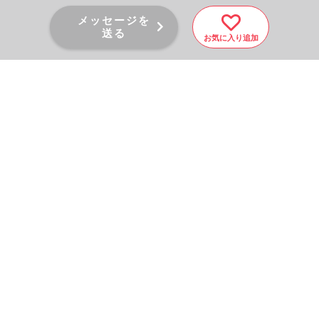
メッセージを
送る
お気に入り追加
PAGE TOP
秘密厳守！かんたん３０
秒！
フォームから問い合わせる
会社を売りたい