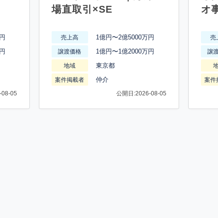
場直取引×SE
オ
万円
1億円〜2億5000万円
売上高
売
万円
1億円〜1億2000万円
譲渡価格
譲
東京都
地域
仲介
案件掲載者
案件
08-05
公開日:2026-08-05