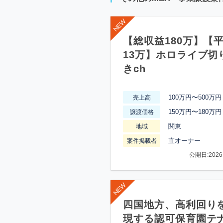
【総収益180万】【
13万】ホロライブ切
きch
100万円〜500万円
売上高
150万円〜180万円
譲渡価格
関東
地域
直オーナー
案件掲載者
公開日:2026-
四国地方、高利回り
現する認可保育園テ