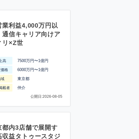
業利益4,000万円以
】通信キャリア向けア
ィリ×Z世
7500万円〜1億円
上高
6000万円〜1億円
渡価格
東京都
地域
仲介
掲載者
公開日:2026-08-05
京都内3店舗で展開す
高収益タトゥースタジ