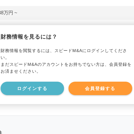
38万円 ~
貸借対照表（B/S）
財務情報を見るには？
*******************
事業資産
*****
財務情報を閲覧するには、スピードM&Aにログインしてくださ
い。
まだスピードM&Aのアカウントをお持ちでない方は、会員登録を
*******************
事業負債
*****
お済ませください。
*******************
ログインする
会員登録する
件