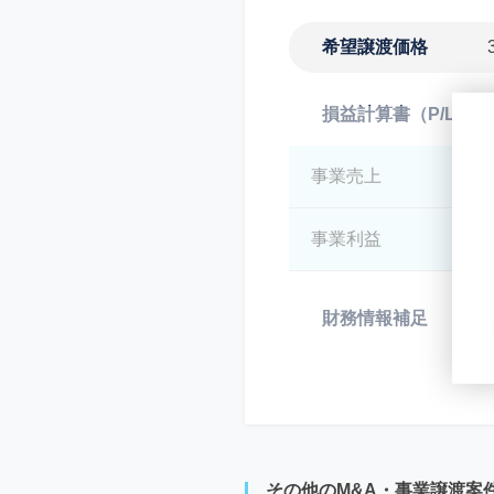
希望譲渡価格
損益計算書（P/L）
事業売上
*
事業利益
*
財務情報補足
*
その他のM&A・事業譲渡案