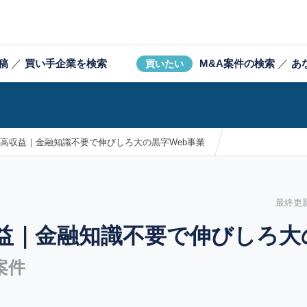
稿
／
買い手企業を検索
M&A案件の検索
／
あ
買いたい
×高収益｜金融知識不要で伸びしろ大の黒字Web事業
最終更新日
益｜金融知識不要で伸びしろ大
案件