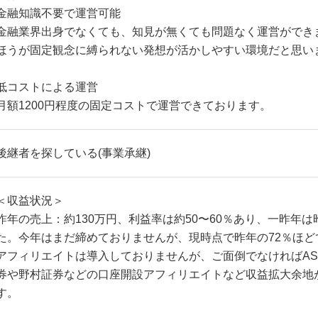
金融知識不要で運営可能
金融業界出身でなくても、知見が無くても問題なく運営ができ
ほうが固定観念に縛られない発想が活かしやすい環境だと思い
低コストによる運営
月額1200円程度の固定コストで運営できております。
後継者を探している(事業承継)
＜収益状況＞
昨年の売上：約130万円、利益率は約50〜60％あり、一昨年は
た。今年はまだ締めておりませんが、現時点で昨年の72％ほど
アフィリエイトは導入しておりませんが、ご面倒でなければASP
券や野村証券などの口座開設アフィリエイトなど収益拡大余地
す。