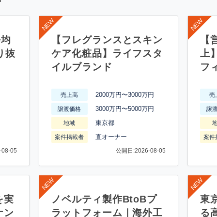
平均
【フレグランスとスキン
【営
り抜
ケア化粧品】ライフスタ
上
イルブランド
フ
2000万円〜3000万円
売上高
売
3000万円〜5000万円
譲渡価格
譲
東京都
地域
直オーナー
案件掲載者
案件
08-05
公開日:2026-08-05
を実
ノベルティ製作BtoBプ
東
ナン
ラットフォーム｜海外工
る