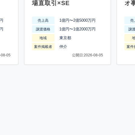
場直取引×SE
オ
万円
1億円〜2億5000万円
売上高
売
万円
1億円〜1億2000万円
譲渡価格
譲
東京都
地域
仲介
案件掲載者
案件
08-05
公開日:2026-08-05