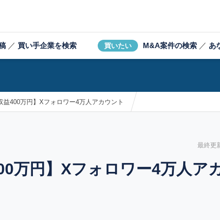
稿
／
買い手企業を検索
M&A案件の検索
／
あ
買いたい
年収益400万円】Xフォロワー4万人アカウント
最終更新日
400万円】Xフォロワー4万人ア