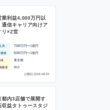
業利益4,000万円以
】通信キャリア向けア
ィリ×Z世
7500万円〜1億円
上高
6000万円〜1億円
渡価格
東京都
地域
仲介
掲載者
公開日:2026-08-05
京都内3店舗で展開す
高収益タトゥースタジ