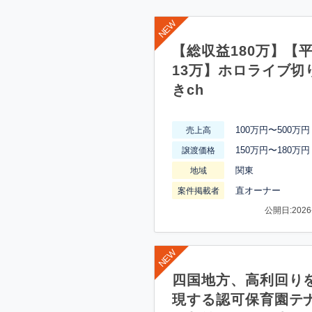
【総収益180万】【
13万】ホロライブ切
きch
100万円〜500万円
売上高
150万円〜180万円
譲渡価格
関東
地域
直オーナー
案件掲載者
公開日:2026-
四国地方、高利回り
現する認可保育園テ