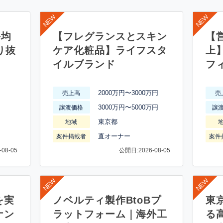
平均
【フレグランスとスキン
【営
り抜
ケア化粧品】ライフスタ
上
イルブランド
フ
2000万円〜3000万円
売上高
売
3000万円〜5000万円
譲渡価格
譲
東京都
地域
直オーナー
案件掲載者
案件
08-05
公開日:2026-08-05
を実
ノベルティ製作BtoBプ
東
ナン
ラットフォーム｜海外工
る