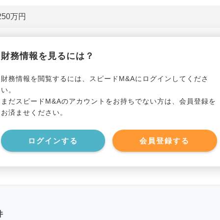
250万円
貸借対照表（B/S）
財務情報を見るには？
*******************
事業資産
*****
財務情報を閲覧するには、スピードM&Aにログインしてくださ
い。
まだスピードM&Aのアカウントをお持ちでない方は、会員登録を
*******************
事業負債
*****
お済ませください。
*******************
ログインする
会員登録する
件