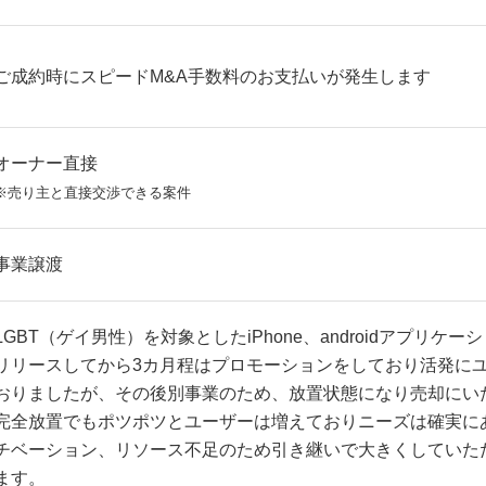
ご成約時にスピードM&A手数料のお支払いが発生します
オーナー直接
※売り主と直接交渉できる案件
事業譲渡
LGBT（ゲイ男性）を対象としたiPhone、androidアプリケ
リリースしてから3カ月程はプロモーションをしており活発に
おりましたが、その後別事業のため、放置状態になり売却にい
完全放置でもポツポツとユーザーは増えておりニーズは確実に
チベーション、リソース不足のため引き継いで大きくしていた
ます。