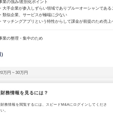
事業の強み/差別化ポイント
・大手企業が参入しずらい領域でありブルーオーシャンである
・類似企業、サービスが極端に少ない
・マッチングアプリという特性からして課金が前提のため売上
事業の整理・集中のため
期）
20万円 ~ 30万円
貸借対照表（B/S）
財務情報を見るには？
*******************
事業資産
*****
財務情報を閲覧するには、スピードM&Aにログインしてくださ
い。