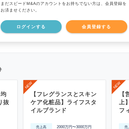
まだスピードM&Aのアカウントをお持ちでない方は、会員登録を
*******************
事業負債
*****
お済ませください。
*******************
ログインする
会員登録する
件
平均
【フレグランスとスキン
【営
り抜
ケア化粧品】ライフスタ
上
イルブランド
フ
2000万円〜3000万円
売上高
売