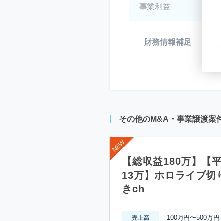
事業利益
*
財務情報補足
*
その他のM&A・事業譲渡案
【総収益180万】【
13万】ホロライブ切
きch
100万円〜500万円
売上高