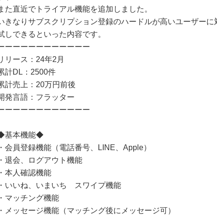
また直近でトライアル機能を追加しました。
いきなりサブスクリプション登録のハードルが高いユーザーに
試しできるといった内容です。
ーーーーーーーーーーーー
リリース：24年2月
累計DL：2500件
累計売上：20万円前後
開発言語：フラッター
ーーーーーーーーーーーー
◆基本機能◆
・会員登録機能（電話番号、LINE、Apple）
・退会、ログアウト機能
・本人確認機能
・いいね、いまいち スワイプ機能
・マッチング機能
・メッセージ機能（マッチング後にメッセージ可）