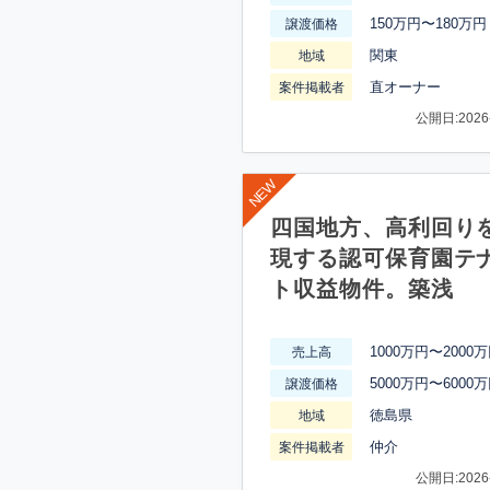
150万円〜180万円
譲渡価格
関東
地域
直オーナー
案件掲載者
公開日:2026-
四国地方、高利回り
現する認可保育園テ
ト収益物件。築浅
1000万円〜2000
売上高
5000万円〜6000
譲渡価格
徳島県
地域
仲介
案件掲載者
公開日:2026-