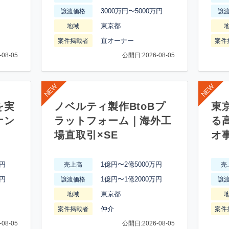
3000万円〜5000万円
譲渡価格
譲
東京都
地域
直オーナー
案件掲載者
案件
08-05
公開日:2026-08-05
を実
ノベルティ製作BtoBプ
東
ナン
ラットフォーム｜海外工
る
場直取引×SE
オ
万円
1億円〜2億5000万円
売上高
売
万円
1億円〜1億2000万円
譲渡価格
譲
東京都
地域
仲介
案件掲載者
案件
08-05
公開日:2026-08-05