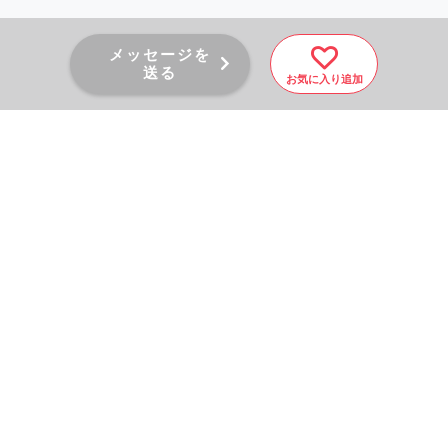
メッセージを
送る
お気に入り追加
PAGE TOP
秘密厳守！かんたん３０
秒！
フォームから問い合わせる