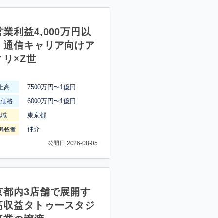
業利益4,000万円以
】通信キャリア向けア
ィリ×Z世
7500万円〜1億円
上高
6000万円〜1億円
渡価格
東京都
地域
仲介
掲載者
公開日:2026-08-05
京都内3店舗で展開す
高収益タトゥースタジ