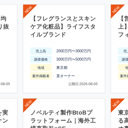
平均
【フレグランスとスキン
【営
り抜
ケア化粧品】ライフスタ
上
イルブランド
フ
2000万円〜3000万円
売上高
売
3000万円〜5000万円
譲渡価格
譲
東京都
地域
直オーナー
案件掲載者
案件
08-05
公開日:2026-08-05
を実
ノベルティ製作BtoBプ
東
ナン
ラットフォーム｜海外工
る