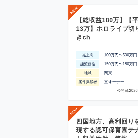
【総収益180万】【
13万】ホロライブ切
きch
100万円〜500万円
売上高
150万円〜180万円
譲渡価格
関東
地域
直オーナー
案件掲載者
公開日:2026-
四国地方、高利回り
現する認可保育園テ