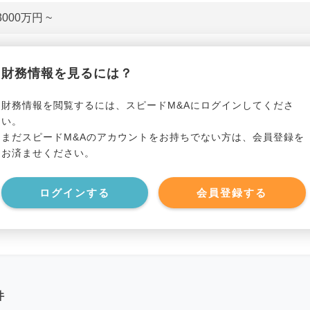
3000万円 ~
貸借対照表（B/S）
財務情報を見るには？
*******************
事業資産
*****
財務情報を閲覧するには、スピードM&Aにログインしてくださ
い。
まだスピードM&Aのアカウントをお持ちでない方は、会員登録を
*******************
事業負債
*****
お済ませください。
*******************
ログインする
会員登録する
件