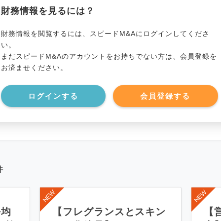
貸借対照表（B/S）
財務情報を見るには？
*******************
事業資産
*****
財務情報を閲覧するには、スピードM&Aにログインしてくださ
い。
まだスピードM&Aのアカウントをお持ちでない方は、会員登録を
*******************
事業負債
*****
お済ませください。
*******************
ログインする
会員登録する
件
平均
【フレグランスとスキン
【営