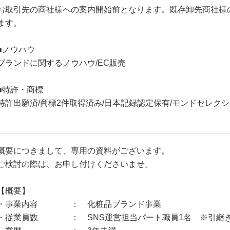
お取引先の商社様への案内開始前となります。既存卸先商社様
ます。
■ノウハウ
ブランドに関するノウハウ/EC販売
■特許・商標
特許出願済/商標2件取得済み/日本記録認定保有/モンドセレク
概要につきまして、専用の資料がございます。
ご検討の際は、お申し付けくださいませ。
【概要】
・事業内容 ： 化粧品ブランド事業
・従業員数 ： SNS運営担当パート職員1名 ※引継