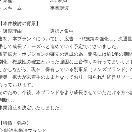
・業歴 ： 3年未満
・スキーム ： 事業譲渡
【本件検討の背景】
・譲渡理由 ： 選択と集中
当初、本ブランドについては、広告・PR施策を強化し、流通
手して成長フェーズへと進めていく予定でございました。
販売拡大・ポジションの確立の達成の為、開発には約1年の期
別化・権威性の確立といった強固な土台作りを行ってまいりま
しかしながら、現在、保有している別事業（メンズブランド）
構築・拡大が未着手のままとなっており、限られた経営リソー
なっております。
そのため、今後、本ブランドをより成長させていただける方へ
判断し、
事業譲渡を決定いたしました。
【特徴・強み】
◇ 特許出願済ブランド