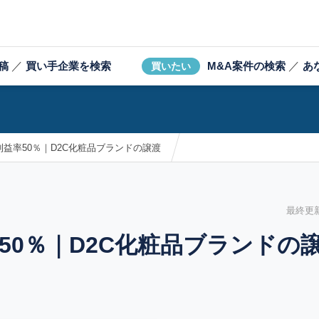
稿
／
買い手企業を検索
M&A案件の検索
／
あ
買いたい
益率50％｜D2C化粧品ブランドの譲渡
最終更新日
50％｜D2C化粧品ブランドの