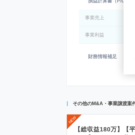
損益計算書（P/L）
事業売上
*
事業利益
*
財務情報補足
*
その他のM&A・事業譲渡案
【総収益180万】【