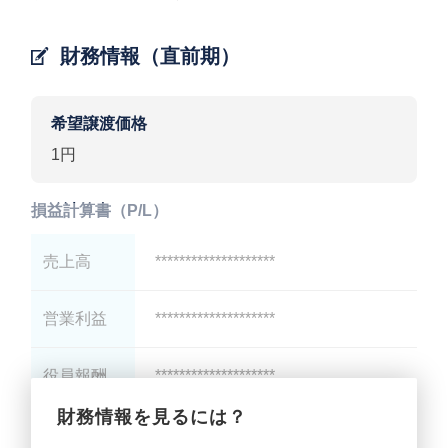
財務情報（直前期）
希望譲渡価格
1円
損益計算書（P/L）
売上高
********************
営業利益
********************
役員報酬
********************
財務情報を見るには？
減価償却
********************