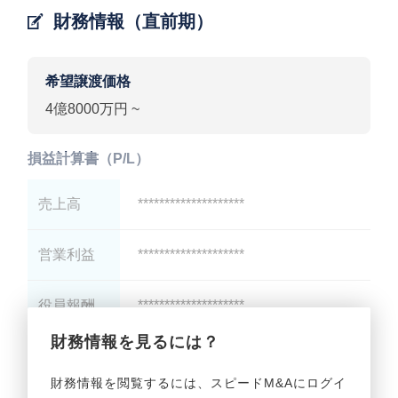
財務情報（直前期）
希望譲渡価格
4億8000万円 ~
損益計算書（P/L）
売上高
********************
営業利益
********************
役員報酬
********************
財務情報を見るには？
減価償却
********************
財務情報を閲覧するには、スピードM&Aにログイ