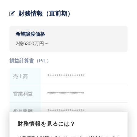
財務情報（直前期）
希望譲渡価格
2億6300万円 ~
損益計算書（P/L）
売上高
********************
営業利益
********************
役員報酬
********************
財務情報を見るには？
減価償却
********************