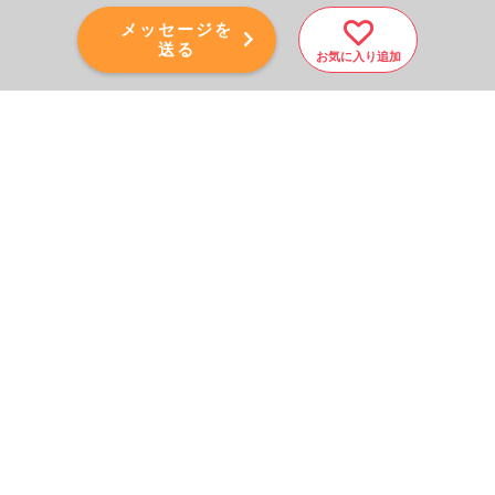
メッセージを
送る
お気に入り追加
PAGE TOP
秘密厳守！かんたん３０
秒！
フォームから問い合わせる
会社を売りたい