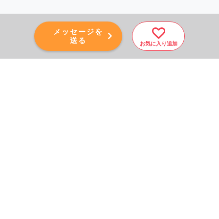
メッセージを
送る
お気に入り追加
PAGE TOP
秘密厳守！かんたん３０
秒！
フォームから問い合わせる