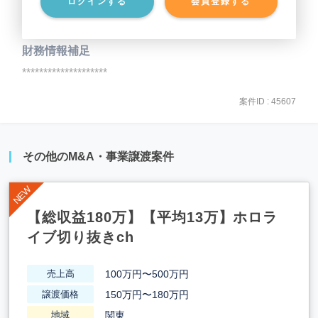
ログインする
会員登録する
事業負債
********************
財務情報補足
********************
案件ID : 45607
その他のM&A・事業譲渡案件
【総収益180万】【平均13万】ホロラ
イブ切り抜きch
100万円〜500万円
売上高
150万円〜180万円
譲渡価格
関東
地域