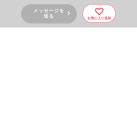
メッセージを
送る
お気に入り追加
PAGE TOP
秘密厳守！かんたん３０
秒！
フォームから問い合わせる