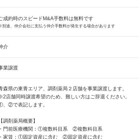
ご成約時のスピードM&A手数料は無料です
※別途、仲介会社に支払う仲介手数料が発生する場合があります
仲介
事業譲渡
青森県の東青エリア、調剤薬局２店舗を事業譲渡します。
※2店舗同時譲渡希望のため、難しい方はご辞退ください。
①、②で表記します。
【調剤薬局概要】
・門前医療機関：①複数科目系 ②複数科目系
・家賃：①固定資産に含む ②固定資産に含む