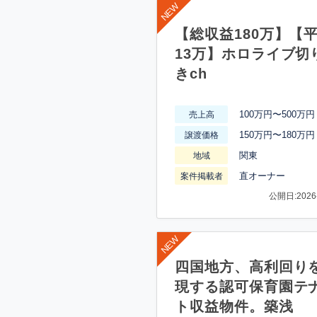
【総収益180万】【
13万】ホロライブ切
きch
100万円〜500万円
売上高
150万円〜180万円
譲渡価格
関東
地域
直オーナー
案件掲載者
公開日:2026-
四国地方、高利回り
現する認可保育園テ
ト収益物件。築浅