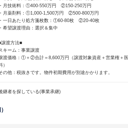
・月技術料：①400-550万円 ②150-250万円
・月薬剤料：①1,000-1,500万円 ②500-800万円
・一日あたり処方箋枚数：①60-80枚 ②20-40枚
・希望譲渡理由：選択＆集中
■譲渡方法■
スキーム：事業譲渡
譲渡価格：①＋②合計＝8,600万円（譲渡対象資産＋営業権＋
料）
その他：税抜きです。物件初期費用が別途かかります。
後継者を探している(事業承継)
期）