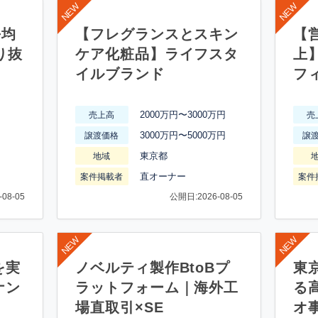
平均
【フレグランスとスキン
【営
り抜
ケア化粧品】ライフスタ
上
イルブランド
フ
2000万円〜3000万円
売上高
売
3000万円〜5000万円
譲渡価格
譲
東京都
地域
直オーナー
案件掲載者
案件
08-05
公開日:2026-08-05
を実
ノベルティ製作BtoBプ
東
ナン
ラットフォーム｜海外工
る
場直取引×SE
オ