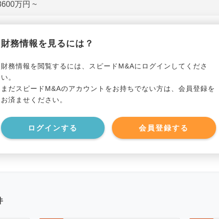
8600万円 ~
貸借対照表（B/S）
財務情報を見るには？
*******************
事業資産
*****
財務情報を閲覧するには、スピードM&Aにログインしてくださ
い。
まだスピードM&Aのアカウントをお持ちでない方は、会員登録を
*******************
事業負債
*****
お済ませください。
*******************
ログインする
会員登録する
件