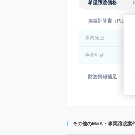
希望譲渡価格
損益計算書（P/L）
事業売上
*
事業利益
*
財務情報補足
*
その他のM&A・事業譲渡案