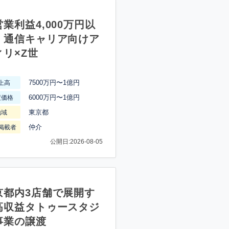
業利益4,000万円以
】通信キャリア向けア
ィリ×Z世
7500万円〜1億円
上高
6000万円〜1億円
渡価格
東京都
地域
仲介
掲載者
公開日:2026-08-05
京都内3店舗で展開す
高収益タトゥースタジ
事業の譲渡