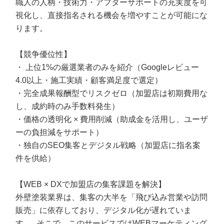
職人の人柄・技術力・アフターサポートの充実度を可
視化し、直接指名される機会を増やすことが可能にな
ります。
【競争優位性】
・ 上位1%の厳選業者のみを紹介（Googleレビュー
4.0以上・施工実績・顧客満足度で選定）
・完全成果報酬型でリスクゼロ（加盟店は初期費用な
し、成約時のみ手数料発生）
・価格の透明化 × 費用削減（助成金を活用し、ユーザ
ーの負担減をサポート）
・独自のSEO集客とデジタル戦略（加盟店に指名案
件を供給）
【WEB × DXで加盟店の集客課題を解決】
外壁塗装業界は、集客の大半を「飛び込み営業や訪問
販売」に依存しており、デジタル化が遅れていま
す。 そこで、このサービスではWEBマーケティング