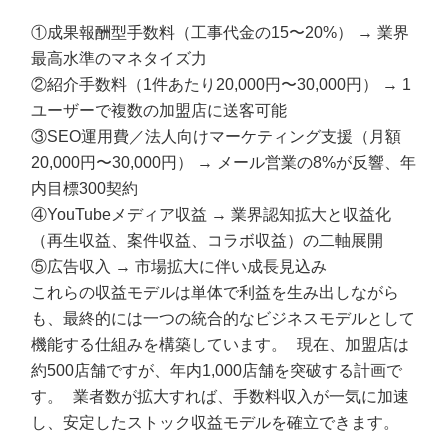
①成果報酬型手数料（工事代金の15〜20%） → 業界
最高水準のマネタイズ力
②紹介手数料（1件あたり20,000円〜30,000円） → 1
ユーザーで複数の加盟店に送客可能
③SEO運用費／法人向けマーケティング支援（月額
20,000円〜30,000円） → メール営業の8%が反響、年
内目標300契約
④YouTubeメディア収益 → 業界認知拡大と収益化
（再生収益、案件収益、コラボ収益）の二軸展開
⑤広告収入 → 市場拡大に伴い成長見込み
これらの収益モデルは単体で利益を生み出しながら
も、最終的には一つの統合的なビジネスモデルとして
機能する仕組みを構築しています。 現在、加盟店は
約500店舗ですが、年内1,000店舗を突破する計画で
す。 業者数が拡大すれば、手数料収入が一気に加速
し、安定したストック収益モデルを確立できます。