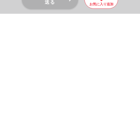
送る
お気に入り追加
PAGE TOP
秘密厳守！かんたん３０
秒！
フォームから問い合わせる
会社を売りたい