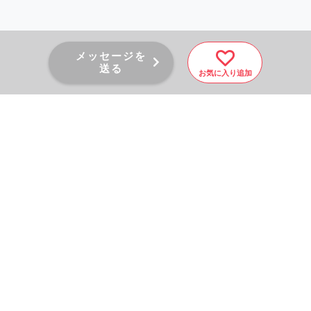
メッセージを
送る
お気に入り追加
PAGE TOP
秘密厳守！かんたん３０
秒！
フォームから問い合わせる