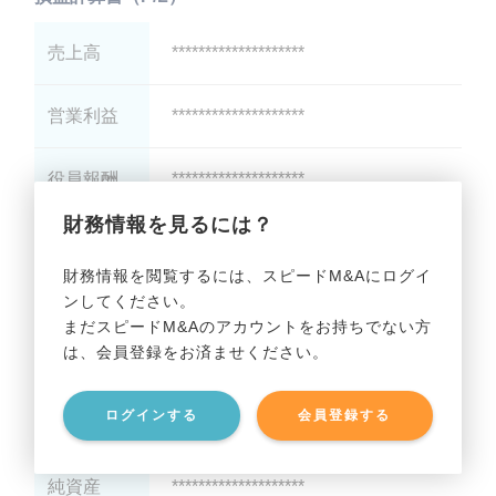
売上高
********************
営業利益
********************
役員報酬
********************
財務情報を見るには？
減価償却
********************
財務情報を閲覧するには、スピードM&Aにログイ
ンしてください。
貸借対照表（B/S）
まだスピードM&Aのアカウントをお持ちでない方
は、会員登録をお済ませください。
総資産
********************
ログインする
会員登録する
有利子負債
********************
純資産
********************