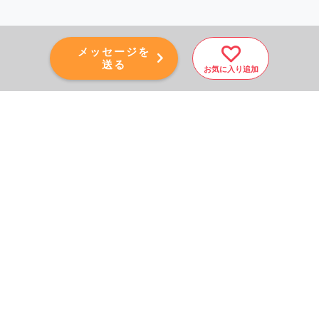
メッセージを
送る
お気に入り追加
PAGE TOP
秘密厳守！かんたん３０
秒！
フォームから問い合わせる