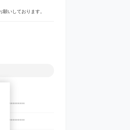
いしております。
***************
***************