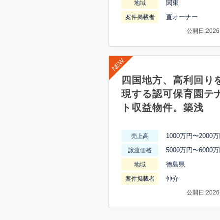
関東
地域
直オーナー
案件掲載者
公開日:2026-
四国地方、高利回り
現する認可保育園テ
ト収益物件。築浅
1000万円〜2000
売上高
5000万円〜6000
譲渡価格
徳島県
地域
仲介
案件掲載者
公開日:2026-