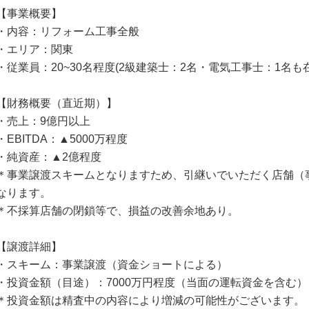
【事業概要】
・内容：リフォーム工事全般
・エリア：関東
・従業員：20~30名程度(2級建築士：2名・電気工事士：1名も
【財務概要（直近期）】
・売上：9億円以上
・EBITDA：▲5000万程度
・純資産：▲2億程度
＊事業譲渡スキームとなりますため、引継いでいただく店舗（
なります。
＊不採算店舗の閉鎖等で、損益の改善余地あり。
【譲渡詳細】
・スキーム：事業譲渡（資金ショートによる）
・投資金額（目途）：7000万円程度（当面の運転資金を含む）
＊投資金額は精査中の内容により増減の可能性がございます。