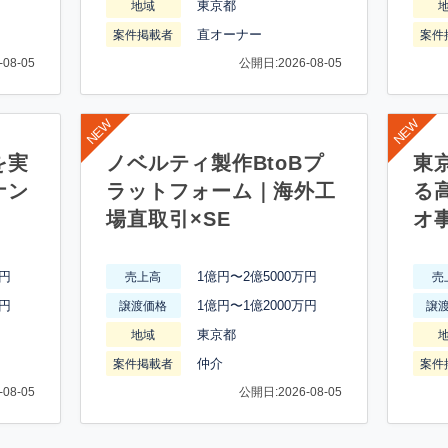
東京都
地域
直オーナー
案件掲載者
案件
08-05
公開日:2026-08-05
を実
ノベルティ製作BtoBプ
東
ナン
ラットフォーム｜海外工
る
場直取引×SE
オ
万円
1億円〜2億5000万円
売上高
売
万円
1億円〜1億2000万円
譲渡価格
譲
東京都
地域
仲介
案件掲載者
案件
08-05
公開日:2026-08-05