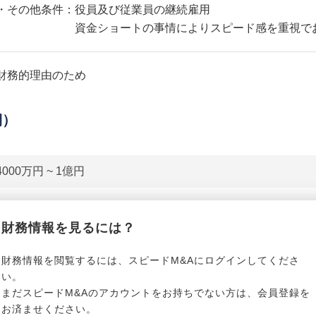
・その他条件：役員及び従業員の継続雇用
資金ショートの事情によりスピード感を重視でお願
財務的理由のため
期）
4000万円 ~ 1億円
貸借対照表（B/S）
財務情報を見るには？
*******************
事業資産
*****
財務情報を閲覧するには、スピードM&Aにログインしてくださ
い。
まだスピードM&Aのアカウントをお持ちでない方は、会員登録を
*******************
事業負債
*****
お済ませください。