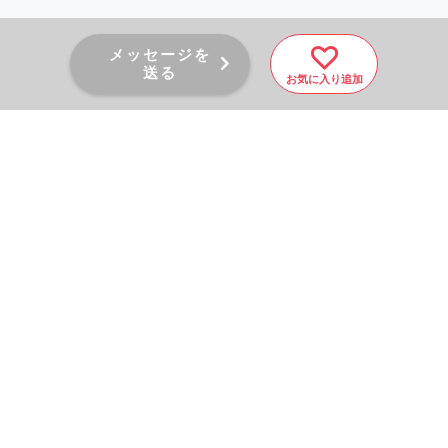
メッセージを
送る
お気に入り追加
PAGE TOP
秘密厳守！かんたん３０
秒！
フォームから問い合わせる