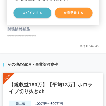
事業資産
********************
ログインする
会員登録する
事業負債
********************
財務情報補足
********************
案件ID : 44845
その他のM&A・事業譲渡案件
【総収益180万】【平均13万】ホロラ
イブ切り抜きch
100万円〜500万円
売上高