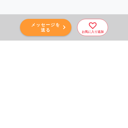
メッセージを
送る
お気に入り追加
PAGE TOP
秘密厳守！かんたん３０
秒！
フォームから問い合わせる