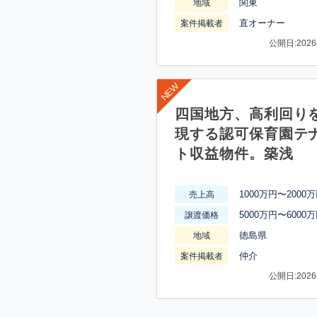
関東
地域
直オーナー
案件掲載者
公開日:2026-
四国地方、高利回り
現する認可保育園テ
ト収益物件。築浅
1000万円〜2000
売上高
5000万円〜6000
譲渡価格
徳島県
地域
仲介
案件掲載者
公開日:2026-