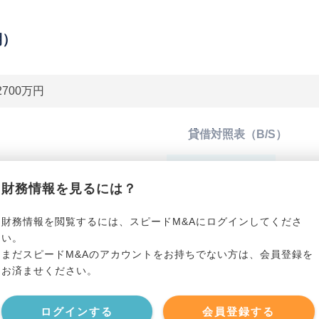
期）
2700万円
貸借対照表（B/S）
*******************
総資産
*****
財務情報を見るには？
*******************
有利子負債
*****
財務情報を閲覧するには、スピードM&Aにログインしてくださ
い。
まだスピードM&Aのアカウントをお持ちでない方は、会員登録を
*******************
純資産
*****
お済ませください。
*******************
現預金
*****
ログインする
会員登録する