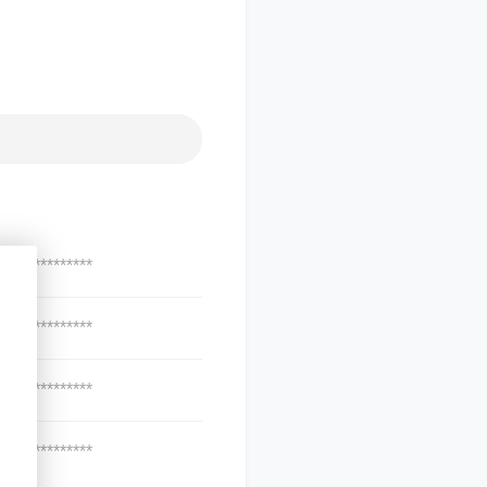
***************
***************
***************
***************