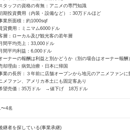
スタッフの資格の有無：アニメの専門知識
初期投資費用（内装・設備など）：30万ドルほど
事業所面積：約1000sqf
賃貸費用：ミニマム6000ドル
客層：ローカル及び観光客の若年層
月間平均売上：33,000ドル
月間平均利益：6,000ドル
オーナーの報酬は利益と別かどうか（別の場合はオーナー報酬）
売却理由：病気治療・日本に帰国
事業の長所：３年前に店舗オープンから地元のアニメファンに
ニメファン、アメリカ本土にも固定客あり
希望売価：35万ドル →値下げ 18万ドル
1〜4名
後継者を探している(事業承継)