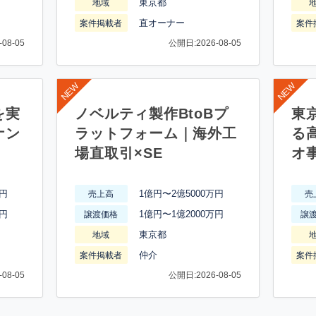
東京都
地域
直オーナー
案件掲載者
案件
08-05
公開日:2026-08-05
を実
ノベルティ製作BtoBプ
東
ナン
ラットフォーム｜海外工
る
場直取引×SE
オ
万円
1億円〜2億5000万円
売上高
売
万円
1億円〜1億2000万円
譲渡価格
譲
東京都
地域
仲介
案件掲載者
案件
08-05
公開日:2026-08-05