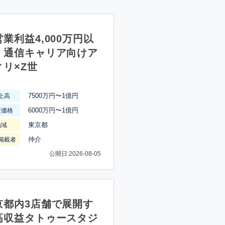
業利益4,000万円以
】通信キャリア向けア
ィリ×Z世
7500万円〜1億円
上高
6000万円〜1億円
渡価格
東京都
地域
仲介
掲載者
公開日:2026-08-05
京都内3店舗で展開す
高収益タトゥースタジ