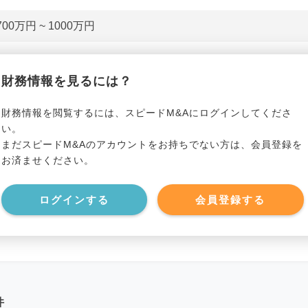
700万円 ~ 1000万円
貸借対照表（B/S）
財務情報を見るには？
*******************
事業資産
*****
財務情報を閲覧するには、スピードM&Aにログインしてくださ
い。
まだスピードM&Aのアカウントをお持ちでない方は、会員登録を
*******************
事業負債
*****
お済ませください。
*******************
ログインする
会員登録する
件