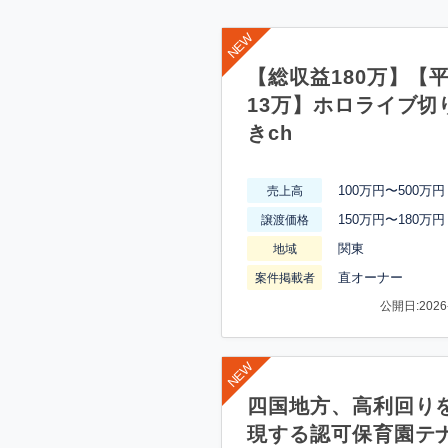
【総収益180万】【
13万】ホロライブ切
きch
100万円〜500万円
売上高
150万円〜180万円
譲渡価格
関東
地域
直オーナー
案件掲載者
公開日:2026-
四国地方、高利回り
現する認可保育園テ