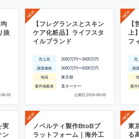
平均
【フレグランスとスキン
【営
り抜
ケア化粧品】ライフスタ
上
イルブランド
フ
2000万円〜3000万円
売上高
売
3000万円〜5000万円
譲渡価格
譲
東京都
地域
直オーナー
案件掲載者
案件
08-05
公開日:2026-08-05
を実
ノベルティ製作BtoBプ
東
ナン
ラットフォーム｜海外工
る