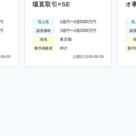
場直取引×SE
オ
万円
1億円〜2億5000万円
売上高
売
万円
1億円〜1億2000万円
譲渡価格
譲
東京都
地域
仲介
案件掲載者
案件
08-05
公開日:2026-08-05