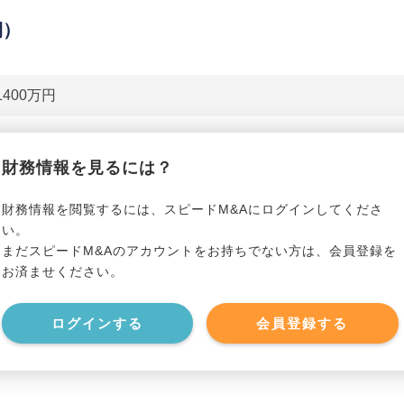
期）
1400万円
貸借対照表（B/S）
財務情報を見るには？
*******************
事業資産
*****
財務情報を閲覧するには、スピードM&Aにログインしてくださ
い。
まだスピードM&Aのアカウントをお持ちでない方は、会員登録を
*******************
事業負債
*****
お済ませください。
*******************
ログインする
会員登録する