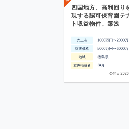
四国地方、高利回り
現する認可保育園テ
ト収益物件。築浅
1000万円〜2000
売上高
5000万円〜6000
譲渡価格
徳島県
地域
仲介
案件掲載者
公開日:2026-