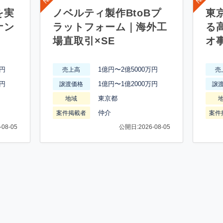
を実
ノベルティ製作BtoBプ
東
ナン
ラットフォーム｜海外工
る
場直取引×SE
オ
万円
1億円〜2億5000万円
売上高
売
万円
1億円〜1億2000万円
譲渡価格
譲
東京都
地域
仲介
案件掲載者
案件
08-05
公開日:2026-08-05