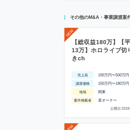
その他のM&A・事業譲渡案
【総収益180万】【
13万】ホロライブ切
きch
100万円〜500万円
売上高
150万円〜180万円
譲渡価格
関東
地域
直オーナー
案件掲載者
公開日:2026-