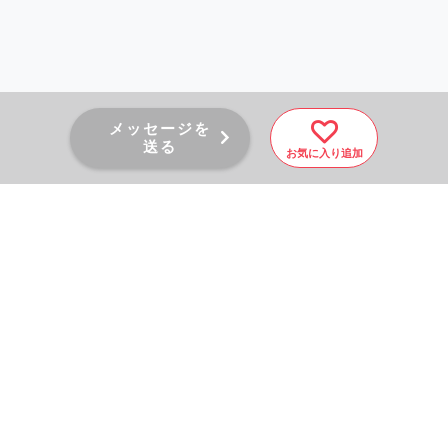
メッセージを
送る
お気に入り追加
PAGE TOP
秘密厳守！かんたん３０
秒！