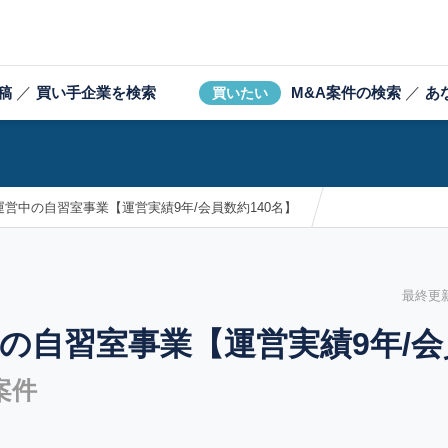
稿
／
買い手企業を検索
M&A案件の検索
／
あ
買いたい
営中の自習室事業【運営実績9年/会員数約140名】
最終更新日
の自習室事業【運営実績9年/会
案件