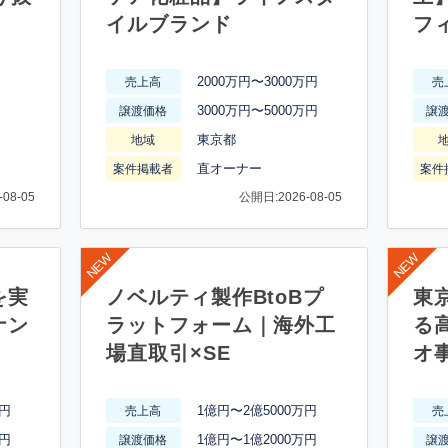
イルブランド
フ
2000万円〜3000万円
売上高
売
3000万円〜5000万円
譲渡価格
譲
東京都
地域
直オーナー
案件掲載者
案件
08-05
公開日:2026-08-05
を実
ノベルティ製作BtoBプ
東
ナン
ラットフォーム｜海外工
る
場直取引×SE
オ
万円
1億円〜2億5000万円
売上高
売
万円
1億円〜1億2000万円
譲渡価格
譲