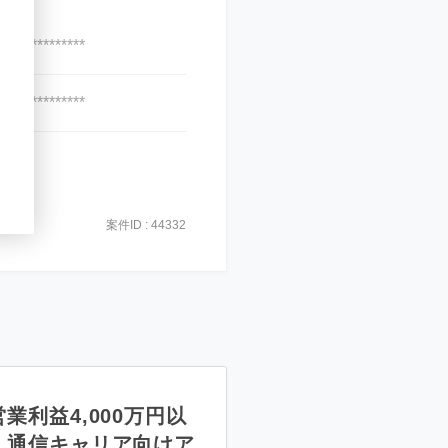
***************
***************
案件ID : 44332
業利益4,000万円以
】通信キャリア向けア