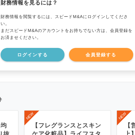
財務情報を見るには？
*******************
事業資産
*****
財務情報を閲覧するには、スピードM&Aにログインしてくださ
い。
まだスピードM&Aのアカウントをお持ちでない方は、会員登録を
*******************
事業負債
*****
お済ませください。
*******************
ログインする
会員登録する
件
平均
【フレグランスとスキン
【営
り抜
ケア化粧品】ライフスタ
上