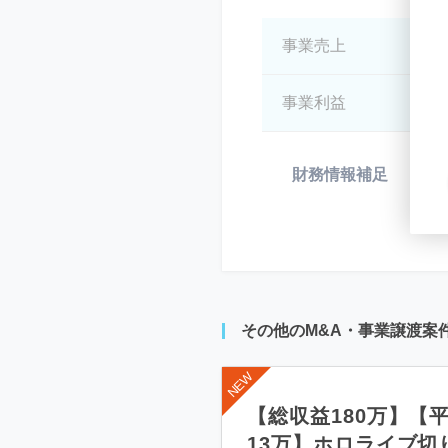
事業売上
*
事業利益
*
財務情報補足
*
その他のM&A・事業譲渡案
【総収益180万】【
13万】ホロライブ切