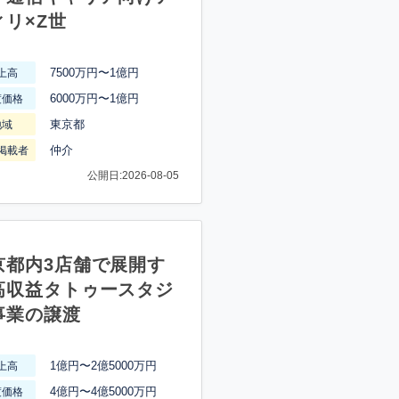
ィリ×Z世
7500万円〜1億円
上高
6000万円〜1億円
渡価格
東京都
地域
仲介
掲載者
公開日:2026-08-05
京都内3店舗で展開す
高収益タトゥースタジ
事業の譲渡
1億円〜2億5000万円
上高
4億円〜4億5000万円
渡価格