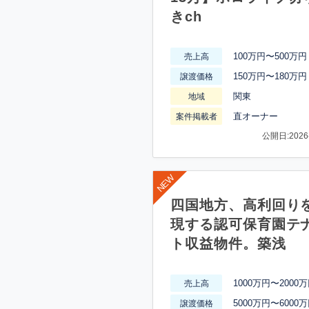
きch
100万円〜500万円
売上高
150万円〜180万円
譲渡価格
関東
地域
直オーナー
案件掲載者
公開日:2026-
四国地方、高利回り
現する認可保育園テ
ト収益物件。築浅
1000万円〜2000
売上高
5000万円〜6000
譲渡価格