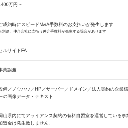
1400万円 ~
ご成約時にスピードM&A手数料のお支払いが発生します
※別途、仲介会社に支払う仲介手数料が発生する場合があります
セルサイドFA
事業譲渡
設備／ノウハウ／HP／サーバー／ドメイン／法人契約の企業
ーの画像データ・テキスト
岡山県内にてアライアンス契約の有料自習室を運営している事
加盟金は発生致しません。