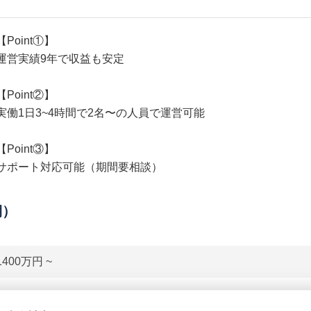
【Point①】
運営実績9年で収益も安定
【Point②】
実働1日3~4時間で2名〜の人員で運営可能
【Point③】
サポート対応可能（期間要相談）
期）
1400万円 ~
貸借対照表（B/S）